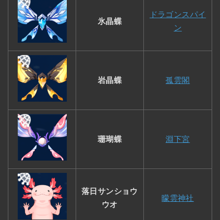
ドラゴンスパイ
氷晶蝶
ン
岩晶蝶
孤雲閣
珊瑚蝶
淵下宮
落日サンショウ
曚雲神社
ウオ