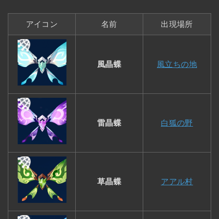
アイコン
名前
出現場所
風晶蝶
風立ちの地
雷晶蝶
白狐の野
草晶蝶
アアル村