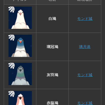
白鳩
モンド城
璃冠鳩
璃月港
灰羽鳩
モンド城
赤脇鳩
モンド城