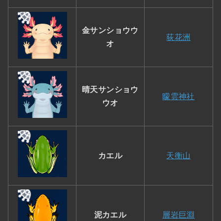
金サンショウウ
荻花洲
オ
晴天サンショウ
曚雲神社
ウオ
カエル
天衡山
泥カエル
層岩巨淵