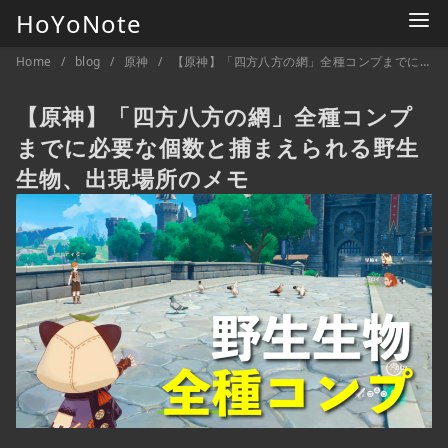
コ
HoYoNote
ン
Home
blog
原神
【原神】「四方八方の網」全種コンプまでに必要な個数と捕まえられる野生生物、出現場所のメモ
テ
ン
【原神】「四方八方の網」全種コンプ
ツ
までに必要な個数と捕まえられる野生
へ
移
生物、出現場所のメモ
動