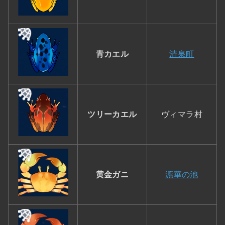
青カエル
清泉町
ツリーカエル
ヴィマラ村
黄金ガニ
漉華の池