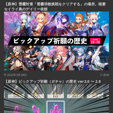
【原神】雷霧対策「雷霧消散挑戦をクリアする」の場所。稲妻
セイライ島のデイリー依頼
2022年9月28日
原神
【原神】ピックアップ祈願（ガチャ）の歴史 ver2.0 〜 2.8