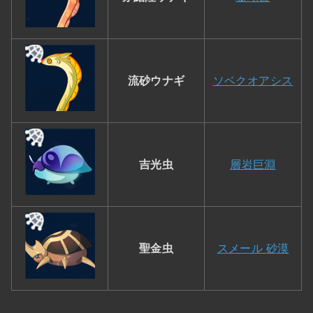
流砂ウナギ
ソベクオアシス
吉光虫
層岩巨淵
聖金虫
スメール 砂漠