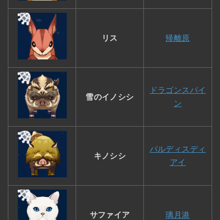
リス
帰離原
ドラゴンスパイ
雪のイノシシ
ン
パルディスディ
キノシシ
アイ
サファイア
璃月港