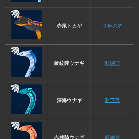
赤尾トカゲ
捨身の坑
藤紋陸ウナギ
珊瑚宮
深海ウナギ
淵下宮
赤鰭陸ウナギ
珊瑚宮