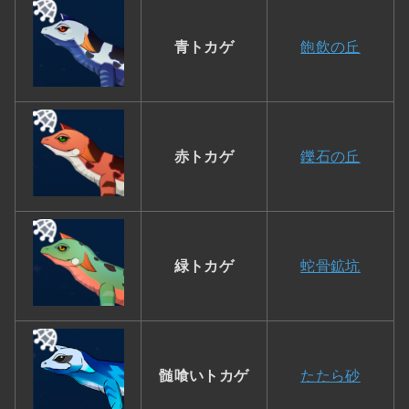
青トカゲ
飽飲の丘
赤トカゲ
鑠石の丘
緑トカゲ
蛇骨鉱坑
髄喰いトカゲ
たたら砂