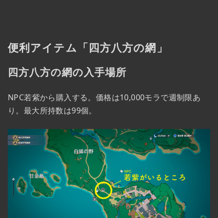
便利アイテム「四方八方の網」
四方八方の網の入手場所
NPC若紫から購入する。価格は10,000モラで週制限あ
り。最大所持数は99個。