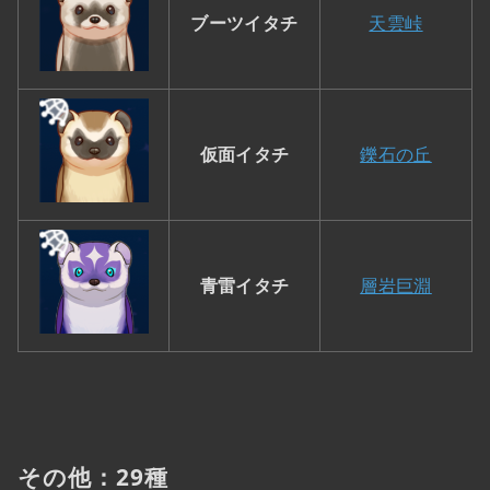
ブーツイタチ
天雲峠
仮面イタチ
鑠石の丘
青雷イタチ
層岩巨淵
その他：29種