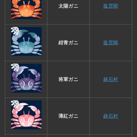
太陽ガニ
孤雲閣
紺青ガニ
孤雲閣
将軍ガニ
越石村
薄紅ガニ
越石村