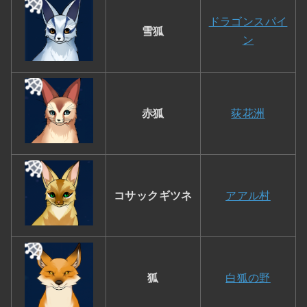
ドラゴンスパイ
雪狐
ン
赤狐
荻花洲
コサックギツネ
アアル村
狐
白狐の野