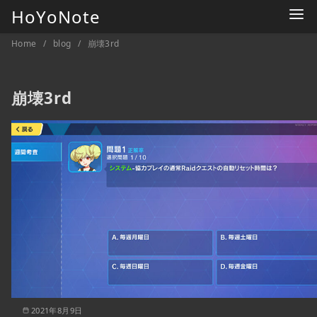
コ
HoYoNote
ン
Home
blog
崩壊3rd
テ
ン
ツ
崩壊3rd
へ
移
動
2021年8月9日