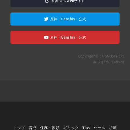
原神 公式Webサイト
原神（Genshin）公式
原神（Genshin）公式
Copyright © COGNOSPHERE.
All Rights Reserved.
トップ
育成
任務・依頼
ギミック
Tips
ツール
祈願