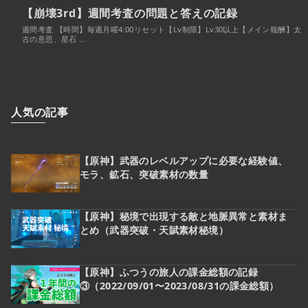
【崩壊3rd】週間考査の問題と答えの記録
週間考査 【時間】毎週月曜4:00リセット【Lv制限】Lv30以上【メイン報酬】太
古の意思、星石 …
人気の記事
【原神】武器のレベルアップに必要な経験値、
モラ、鉱石、突破素材の数量
【原神】秘境で出現する敵と地脈異常と素材ま
とめ（武器突破・天賦素材秘境）
【原神】ふつうの旅人の課金総額の記録
③（2022/09/01〜2023/08/31の課金総額）